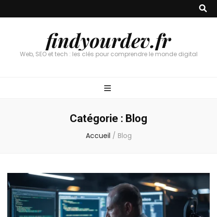
findyourdev.fr
Web, SEO et tech : les clés pour comprendre le monde digital
Catégorie :
Blog
Accueil
/
Blog